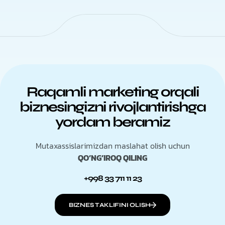
Raqamli marketing orqali
biznesingizni rivojlantirishga
yordam beramiz
Mutaxassislarimizdan maslahat olish uchun
QO’NG’IROQ QILING
+998 33 711 11 23
BIZNES TAKLIFINI OLISH