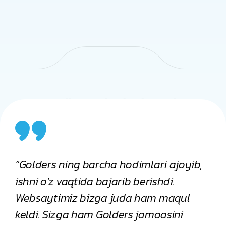
Mijozlarimiz fikrlari
oyib,
Ulug'bekning dizayn xizmatlari bizning
brendimizni yangidan kashf
ul
etishimizga yordam berdi. Yangi
i
logotipimiz zamonaviy va professional,