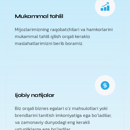
Mukammal tahlil
Mijozlarimizning raqobatchilari va hamkorlarini
mukammal tahlil qilish orqali keraklo
maslahatlarimizni berib boramiz.
Ijobiy natijalar
Biz orqali biznes egalari o’z mahsulotlari yoki
brendlarini tanitish imkoniyatiga ega bo’ladilar,
va zamonaviy dunyodagi eng kerakli
ustunliklarga ega bo’ladilar.