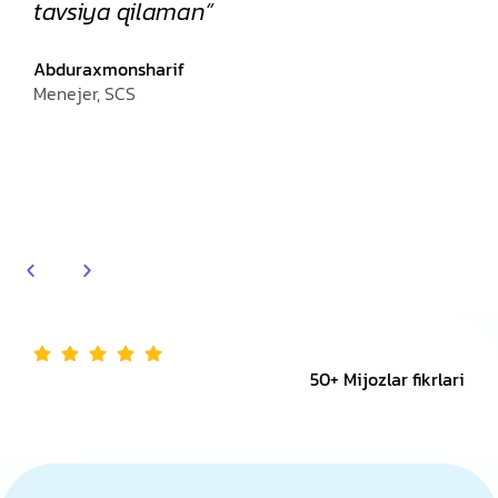
mijozlarimiz orasida katta qiziqish
uyg'otdi. Ulug'bekning dizayn
yondashuvi va tafsilotlarga e'tibori
bizni juda qoniqtirdi!
Oybek
Menejer, BlueBox Detailing
50+ Mijozlar fikrlari