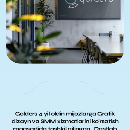
Golders 4 yil oldin mijozlarga Grafik
dizayn va SMM xizmatlarini ko’rsatish
maqsadida tashkil qilingan. Dastlab