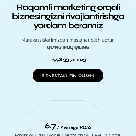
Raqamli marketing orqali
biznesingizni rivojlantirishga
yordam beramiz
Mutaxassislarimizdan maslahat olish uchun
QO’NG’IROQ QILING
+998 33 711 11 23
BIZNES TAKLIFINI OLISH
6.7
/ Average ROAS
across our 20+ Global Clients on SEO, PPC & Social